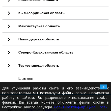
Кызылординская область
Мангистауская область
Павлодарская область
Северо-Казахстанская область
Туркестанская область
Шымкент
X
Для улучшения работы сайта и его взаимодействия с
пользователями мы используем файлы cookie. Продолжая
работу с сайтом, Вы разрешаете использование cookie-
файлов. Вы всегда можете отключить файлы cookie в
Notariusy.kz - информационный сайт справочник
нотариусов Казахстана. Сейчас в справочнике (4544)
настройках Вашего браузера.
Политика конфиденциальности
компаний. |
Контакты
|
Карта сайта