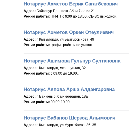
Нотариус Ахметов Берик Сагатбекович
Адрес:
Байконур Проспект Абая 7 офис 21
Режим работы:
ПН-ПТ с 9:00 до 18:00, СБ-ВС выходной.
Нотариус Ахметов Оркен Отеулиевич
Адрес:
г. Кызылорда, ул.Байтурсынова, 49
Режим работы:
график работы не указан.
Нотариус Ашимова Гульнур Султановна
Адрес:
г. Кызылорда, мкр. Шугыла, 32
Режим работы:
с 09.00 до 19.00..
Нотариус Аяпова Арша Алдангаровна
Адрес:
г. Байконыр, 6 микрорайон, 18а
Режим работы:
09.00-19.00.
Нотариус Бабанов Шерзод Алымович
Адрес:
г. Кызылорда, ул.Муратбаева, 36, 35