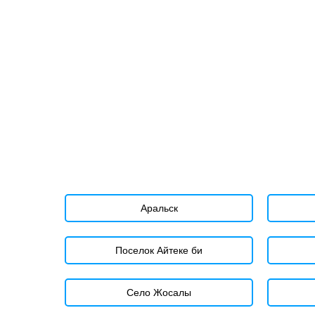
Аральск
Поселок Айтеке би
Село Жосалы