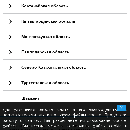
Костанайская область
Кызылординская область
Мангистауская область
Павлодарская область
Северо-Казахстанская область
Туркестанская область
Шымкент
X
Для улучшения работы сайта и его взаимодействия с
пользователями мы используем файлы cookie. Продолжая
работу с сайтом, Вы разрешаете использование cookie-
файлов. Вы всегда можете отключить файлы cookie в
Notariusy.kz - информационный сайт справочник