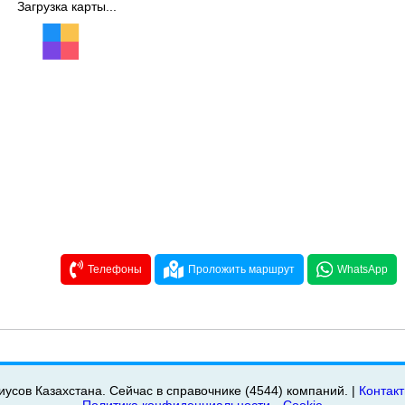
Загрузка карты...
Телефоны
Проложить маршрут
WhatsApp
иусов Казахстана. Сейчас в справочнике (4544) компаний. |
Контак