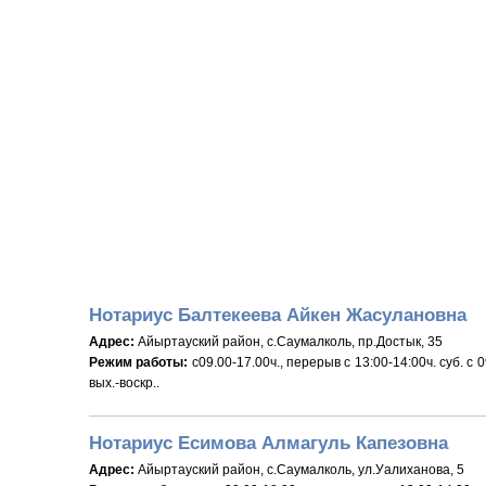
Нотариус Балтекеева Айкен Жасулановна
Адрес:
Айыртауский район, с.Саумалколь, пр.Достык, 35
Режим работы:
с09.00-17.00ч., перерыв с 13:00-14:00ч. суб. с 0
вых.-воскр..
Нотариус Есимова Алмагуль Капезовна
Адрес:
Айыртауский район, с.Саумалколь, ул.Уалиханова, 5