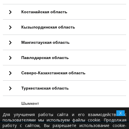
Костанайская область
Кызылординская область
Мангистауская область
Павлодарская область
Северо-Казахстанская область
Туркестанская область
Шымкент
X
Для улучшения работы сайта и его взаимодействия с
пользователями мы используем файлы cookie. Продолжая
работу с сайтом, Вы разрешаете использование cookie-