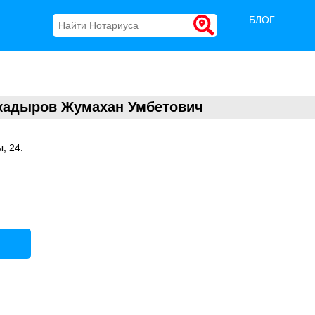
БЛОГ
кадыров Жумахан Умбетович
, 24.