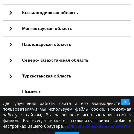
Кызылординская область
Мангистауская область
Павлодарская область
Северо-Казахстанская область
Туркестанская область
Шымкент
X
Для улучшения работы сайта и его взаимодействия с
пользователями мы используем файлы cookie. Продолжая
работу с сайтом, Вы разрешаете использование cookie-
файлов. Вы всегда можете отключить файлы cookie в
Notariusy.kz - информационный сайт справочник
нотариусов Казахстана. Сейчас в справочнике (4544)
настройках Вашего браузера.
Политика конфиденциальности
компаний. |
Контакты
|
Карта сайта