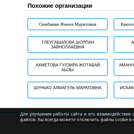
Похожие организации
Сембаева Жанна Муратовна
Каюпо
ТЛЕУГАБЫЛОВА ШОЛПАН
А
ЗАЙНОЛЛАЕВНА
АХМЕТОВА ГУЛЗИРА ЖОТАБАЙ
АМАНЧ
КЫЗЫ
ШУНЬКО АЛМАГУЛЬ МАРАТОВНА
ИСКАК
Для улучшения работы сайта и его взаимодействия 
файлов. Вы всегда можете отключить файлы cookie в 
Notariusy.kz - информационный сайт справочник нотар