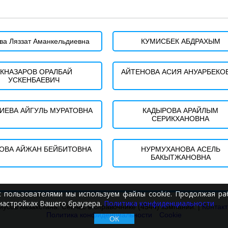
ва Ляззат Аманкельдиевна
КУМИСБЕК АБДРАХЫМ
КНАЗАРОВ ОРАЛБАЙ
АЙТЕНОВА АСИЯ АНУАРБЕКО
УСКЕНБАЕВИЧ
ИЕВА АЙГУЛЬ МУРАТОВНА
КАДЫРОВА АРАЙЛЫМ
СЕРИКХАНОВНА
ОВА АЙЖАН БЕЙБИТОВНА
НУРМУХАНОВА АСЕЛЬ
БАКЫТЖАНОВНА
с пользователями мы используем файлы cookie. Продолжая раб
настройках Вашего браузера.
Политика конфиденциальности
иусов Казахстана. Сейчас в справочнике (4544) компаний. |
Контак
Политика конфиденциальности
Cookie
ОК