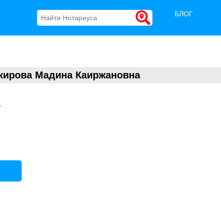
БЛОГ
кирова Мадина Каиржановна
.