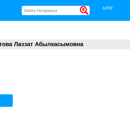
БЛОГ
това Лаззат Абылкасымовна