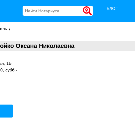
БЛОГ
коль
ойко Оксана Николаевна
я, 1Б.
0, субб.-