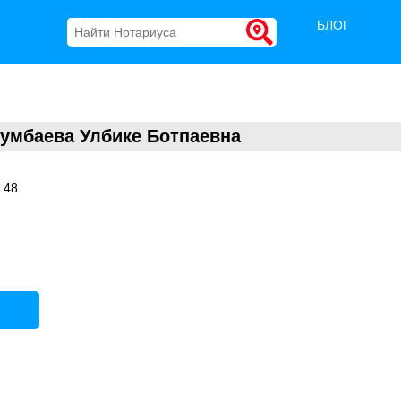
БЛОГ
умбаева Улбике Ботпаевна
 48.