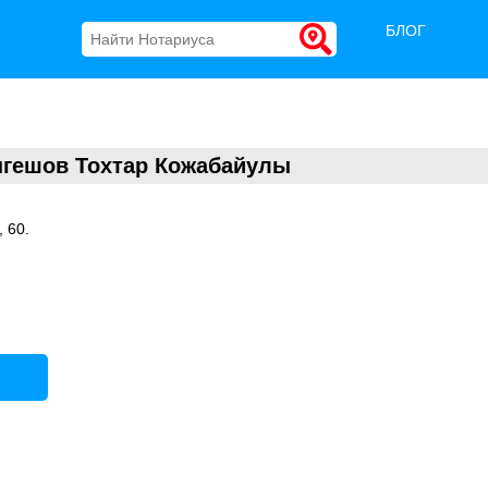
БЛОГ
нгешов Тохтар Кожабайулы
 60.