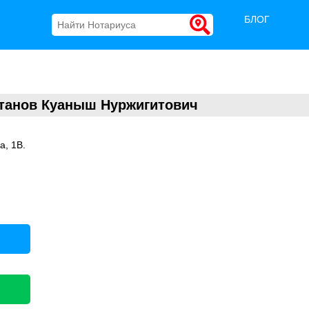
БЛОГ
танов Куаныш Нуржигитович
а, 1В.