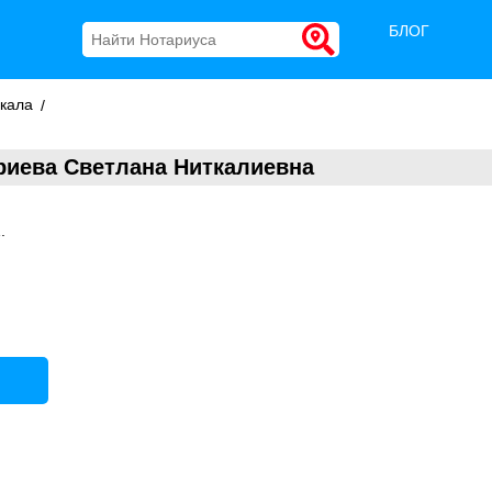
БЛОГ
кала
риева Светлана Ниткалиевна
.