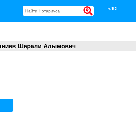
БЛОГ
Ганиев Шерали Алымович