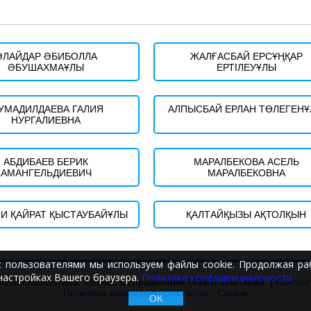
ӘЛАЙДАР ӘБИБОЛЛА
ЖАЛҒАСБАЙ ЕРСҰҢҚАР
ӘБУШАХМАҰЛЫ
ЕРТІЛЕУҰЛЫ
УМАДИЛДАЕВА ГАЛИЯ
АЛПЫСБАЙ ЕРЛАН ТӨЛЕГЕН
НУРГАЛИЕВНА
АБДИБАЕВ БЕРИК
МАРАЛБЕКОВА АСЕЛЬ
АМАНГЕЛЬДИЕВИЧ
МАРАЛБЕКОВНА
ЛИ ҚАЙРАТ ҚЫСТАУБАЙҰЛЫ
ҚАЛТАЙҚЫЗЫ АҚТОЛҚЫН
с пользователями мы используем файлы cookie. Продолжая раб
настройках Вашего браузера.
Политика конфиденциальности
иусов Казахстана. Сейчас в справочнике (4544) компаний. |
Контак
Политика конфиденциальности
Cookie
ОК