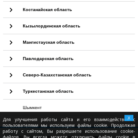
Костанайская область
Кызылординская область
Мангистауская область
Павлодарская область
Северо-Казахстанская область
Туркестанская область
Шымкент
X
Для улучшения работы сайта и его взаимодействия с
пользователями мы используем файлы cookie. Продолжая
работу с сайтом, Вы разрешаете использование cookie-
файлов. Вы всегда можете отключить файлы cookie в
Notariusy.kz - информационный сайт справочник