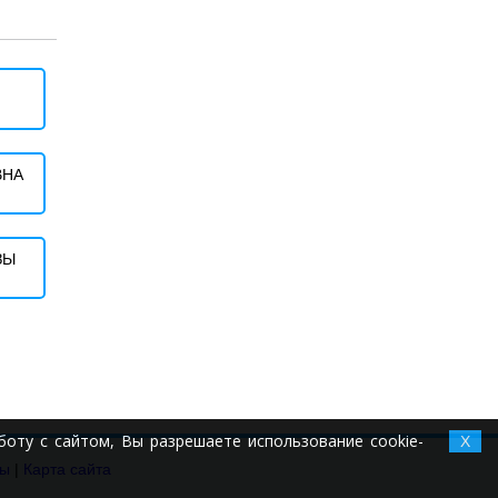
ВНА
ЗЫ
оту с сайтом, Вы разрешаете использование cookie-
X
ты
|
Карта сайта