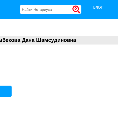
БЛОГ
мбекова Дана Шамсудиновна