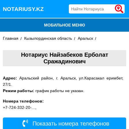
NOTARIUSY.KZ
МОБИЛЬНОЕ МЕНЮ
Главная
БЛОГ
Кызылординская область
Аральск
ДОБАВИТЬ КОМПАНИЮ
Нотариус Найзабеков Ерболат
Сражадинович
НОТАРИУСЫ КАЗАХСТАНА
Адрес:
Аральский район, г. Аральск, ул.Карасакал еримбет,
27/1.
Режим работы:
график работы не указан.
Номера телефонов:
+7-724-332-20-...,
Показать номера телефонов