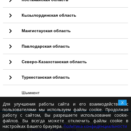
Кызылординская область
Мангистауская область
Павлодарская область
Северо-Казахстанская область
Туркестанская область
Шымкент
X
Для улучшения работы сайта и его взаимодействия с
пользователями мы используем файлы cookie. Продолжая
работу с сайтом, Вы разрешаете использование cookie-
файлов. Вы всегда можете отключить файлы cookie в
Notariusy.kz - информационный сайт справочник
нотариусов Казахстана. Сейчас в справочнике (4544)
настройках Вашего браузера.
Политика конфиденциальности
компаний. |
Контакты
|
Карта сайта