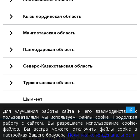
Кызылординская область
Мангистауская область
Павлодарская область
Северо-Казахстанская область
Туркестанская область
Шымкент
X
Для улучшения работы сайта и его взаимодействия с
пользователями мы используем файлы cookie. Продолжая
работу с сайтом, Вы разрешаете использование cookie-
файлов. Вы всегда можете отключить файлы cookie в
Notariusy.kz - информационный сайт справочник
нотариусов Казахстана. Сейчас в справочнике (4544)
настройках Вашего браузера.
Политика конфиденциальности
компаний. |
Контакты
|
Карта сайта