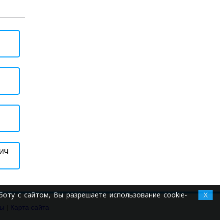
ИЧ
оту с сайтом, Вы разрешаете использование cookie-
X
ты
|
Карта сайта