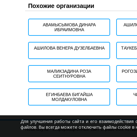
Похожие организации
АВАМЫСЫМОВА ДИНАРА
АШИЛ
ИБРАИМОВНА
АШИЛОВА ВЕНЕРА ДУЗЕЛБАЕВНА
ТАУКЕ
МАЛИКЗАДИНА РОЗА
РОГОЗ
СЕИТНУРОВНА
ЕГИНБАЕВА БИГАЙША
Ч
МОЛДАКУЛОВНА
Для улучшения работы сайта и его взаимодействия 
файлов. Вы всегда можете отключить файлы cookie в 
Notariusy.kz - информационный сайт справочник нотар