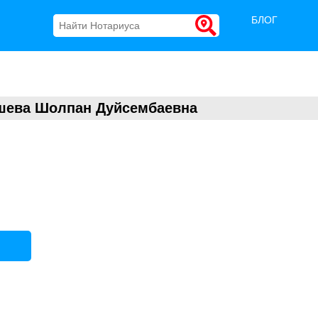
БЛОГ
шева Шолпан Дуйсембаевна