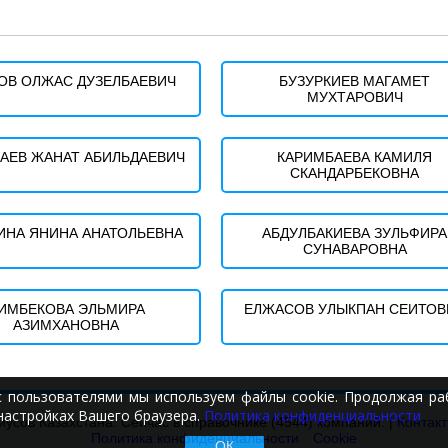
ОВ ОЛЖАС ДУЗЕЛБАЕВИЧ
БУЗУРКИЕВ МАГАМЕТ
МУХТАРОВИЧ
БАЕВ ЖАНАТ АБИЛЬДАЕВИЧ
КАРИМБАЕВА КАМИЛЯ
СКАНДАРБЕКОВНА
ИНА ЯНИНА АНАТОЛЬЕВНА
АБДУЛБАКИЕВА ЗУЛЬФИРА
СУНАВАРОВНА
ИМБЕКОВА ЭЛЬМИРА
ЕЛЖАСОВ УЛЫКПАН СЕИТОВ
АЗИМХАНОВНА
с пользователями мы используем файлы cookie. Продолжая раб
настройках Вашего браузера.
Политика конфиденциальности
иусов Казахстана. Сейчас в справочнике (4544) компаний. |
Контак
Политика конфиденциальности
Cookie
ОК