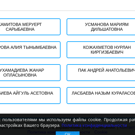
ХАМИТОВА МЕРУЕРТ
УСМАНОВА МАРИЯМ
САРЫБАЕВНА
ДИЛЬШАТОВНА
РОВА АЛИЯ ТЫНЫМБАЕВНА
КОЖАХМЕТОВ НУРЛАН
КИРГИЗБАЕВИЧ
УХАМАДИЕВА ЖАНАР
ПАК АНДРЕЙ АНАТОЛЬЕВИ
ОПЛАСЫНОВНА
БИЕВА АЙГУЛЬ АСЕТОВНА
ЛАСБАЕВА НАЗЫМ КУРАЛАСО
с пользователями мы используем файлы cookie. Продолжая раб
настройках Вашего браузера.
Политика конфиденциальности
иусов Казахстана. Сейчас в справочнике (4544) компаний. |
Контак
Политика конфиденциальности
Cookie
ОК