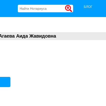
БЛОГ
Агаева Аида Жавидовна