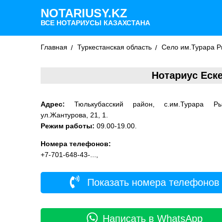
NOTARIUSY.KZ
ВСЕ НОТАРИУСЫ КАЗАХСТАНА
Главная
Туркестанская область
Село им.Турара Р
Нотариус Еск
Адрес:
Тюлькубасский район, с.им.Турара Рыс
ул.Жантурова, 21, 1.
Режим работы:
09.00-19.00.
Номера телефонов:
+7-701-648-43-...,
Показать номера телефонов
Написать в WhatsApp