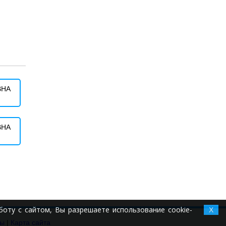
ВНА
ВНА
оту с сайтом, Вы разрешаете использование cookie-
X
ты
|
Карта сайта