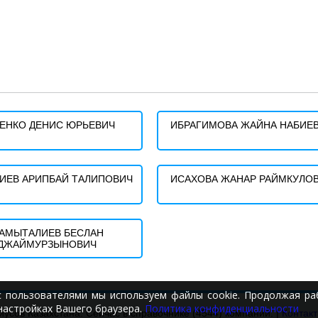
ЕНКО ДЕНИС ЮРЬЕВИЧ
ИБРАГИМОВА ЖАЙНА НАБИЕ
ИЕВ АРИПБАЙ ТАЛИПОВИЧ
ИСАХОВА ЖАНАР РАЙМКУЛО
АМЫТАЛИЕВ БЕСЛАН
ДЖАЙМУРЗЫНОВИЧ
с пользователями мы используем файлы cookie. Продолжая раб
настройках Вашего браузера.
Политика конфиденциальности
иусов Казахстана. Сейчас в справочнике (4544) компаний. |
Контак