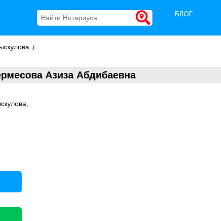
БЛОГ
ыскулова
ермесова Азиза Абдибаевна
кулова,