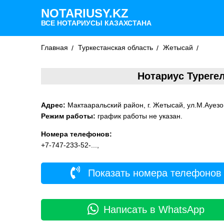
NOTARIUSY.KZ
ВСЕ НОТАРИУСЫ КАЗАХСТАНА
Главная
Туркестанская область
Жетысай
Нотариус Туреге
Адрес:
Мактааральский район, г. Жетысай, ул.М.Ауезо
Режим работы:
график работы не указан.
Номера телефонов:
+7-747-233-52-...,
Показать номера телефонов
Написать в WhatsApp