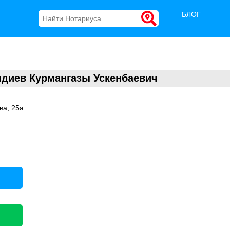
БЛОГ
лдиев Курмангазы Ускенбаевич
ва, 25а.