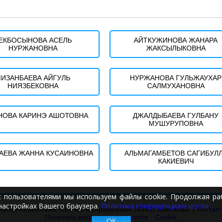
ЕКБОСЫНОВА АСЕЛЬ
АЙТКУЖИНОВА ЖАНАРА
НУРЖАНОВНА
ЖАКСЫЛЫКОВНА
ИЗАНБАЕВА АЙГУЛЬ
НУРЖАНОВА ГУЛЬЖАУХАР
НИЯЗБЕКОВНА
САЛМУХАНОВНА
НОВА КАРИНЭ АШОТОВНА
ДЖАЛДЫБАЕВА ГУЛБАНУ
МУШУРУПОВНА
АЕВА ЖАННА КУСАИНОВНА
АЛЬМАГАМБЕТОВ САГИБУЛ
КАКИЕВИЧ
с пользователями мы используем файлы cookie. Продолжая раб
настройках Вашего браузера.
Политика конфиденциальности
иусов Казахстана. Сейчас в справочнике (4544) компаний. |
Контак
Политика конфиденциальности
Cookie
ОК