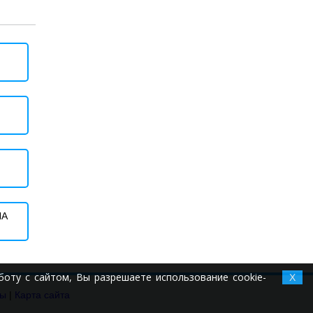
ЛА
оту с сайтом, Вы разрешаете использование cookie-
X
ты
|
Карта сайта