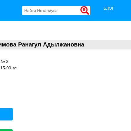
БЛОГ
имова Ранагул Адылжановна
 № 2.
 15-00 вс